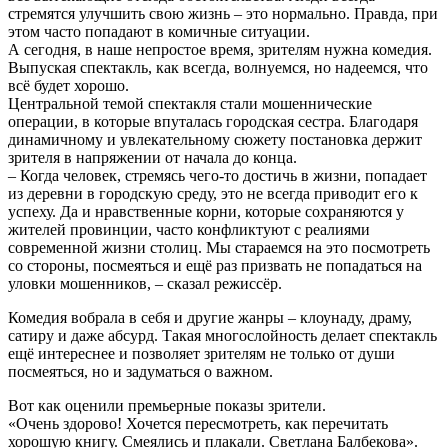
стремятся улучшить свою жизнь – это нормально. Правда, при
этом часто попадают в комичные ситуации.
А сегодня, в наше непростое время, зрителям нужна комедия.
Выпуская спектакль, как всегда, волнуемся, но надеемся, что
всё будет хорошо.
Центральной темой спектакля стали мошеннические
операции, в которые впуталась городская сестра. Благодаря
динамичному и увлекательному сюжету постановка держит
зрителя в напряжении от начала до конца.
– Когда человек, стремясь чего-то достичь в жизни, попадает
из деревни в городскую среду, это не всегда приводит его к
успеху. Да и нравственные корни, которые сохраняются у
жителей провинции, часто конфликтуют с реалиями
современной жизни столиц. Мы стараемся на это посмотреть
со стороны, посмеяться и ещё раз призвать не попадаться на
уловки мошенников, – сказал режиссёр.
Комедия вобрала в себя и другие жанры – клоунаду, драму,
сатиру и даже абсурд. Такая многослойность делает спектакль
ещё интереснее и позволяет зрителям не только от души
посмеяться, но и задуматься о важном.
Вот как оценили премьерные показы зрители.
«Очень здорово! Хочется пересмотреть, как перечитать
хорошую книгу. Смеялись и плакали. Светлана Балбекова».