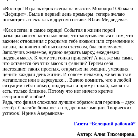
«Восторг! Игра актёров всегда на высоте. Молодцы! Обожаю
«Дефицит». Была в первый день премьеры, теперь желаю
посмотреть спектакль в другом составе. Юлия Медведева».
«Как всегда: в самое сердце! События в жизни порой
разыгрываются настолько лихо, что запутываешься в том, что
важнее: отношения с родными тебе людьми или стремление к
жизни, наполненной высоким статусом, благополучием.
Заполучив желаемое, нужно держать марку, ежедневно
надевая маску. К чему эта гонка приведёт? А как же мы сами,
что останется без этих масок и фальши? Теряем себя
настоящих: таких простых, открытых на эмоции, умеющих
ценить каждый день жизни. И совсем неважно, живёшь ты в
мегаполисе или в деревушке… Важно помнить, что в любой
ситуации тебя поймут, поддержат и примут такой, какая ты
есть, только близкие. Потому что нет ничего крепче
сестринской любви!
Рада, что финал сложился лучшим образом для героинь – двух
сестёр. Спасибо большое за подаренные эмоции. Творческих
успехов! Ирина Аверьянова».
Газета “Белецкий рабочий”
Автор: Алия Тихомирова.