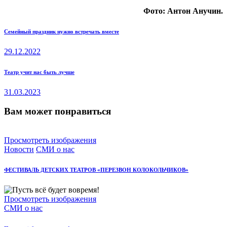
Фото: Антон Анучин.
Навигация
пред.
Семейный праздник нужно встречать вместе
пост
по
29.12.2022
записям
след.
Театр учит нас быть лучше
пост
31.03.2023
Вам может понравиться
Просмотреть изображения
Новости
СМИ о нас
ФЕСТИВАЛЬ ДЕТСКИХ ТЕАТРОВ «ПЕРЕЗВОН КОЛОКОЛЬЧИКОВ»
Просмотреть изображения
СМИ о нас