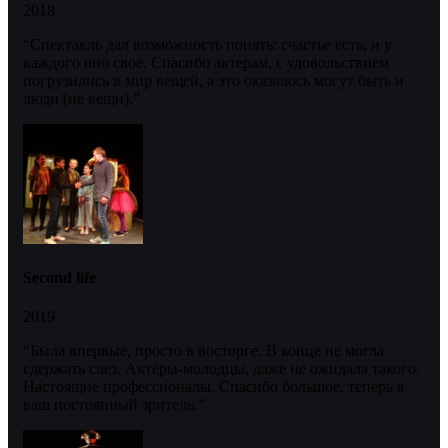
2018
“Спектакль дал возможность понять: счастье есть, и у
каждого оно свое. Спасибо актерам, с удовольствием
погрузились в мир вещей, а это оказалось могут быть и
люди (не вещи).”
Second life
2019
“Была впервые, просто в восторге. В конце не могла
сдержать слез. Актёры-молодцы, даже не ожидала такого.
Настоящие профессионалы. Спасибо большое, теперь я
ваш постоянный зритель.”