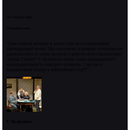
что говорят люди
Отзывы о нас
“Благодарим актеров и режиссера за незабываемый
проведенный вечер. Мы получили огромное эстетическое
удовольствие от игры актеров и работы всего коллектива
театра. Сюжет “С болваном очень тонко подчеркивает
индивидуальность каждого человека. Счастья и
процветания театру в юбилейный год!!!”
С болваном