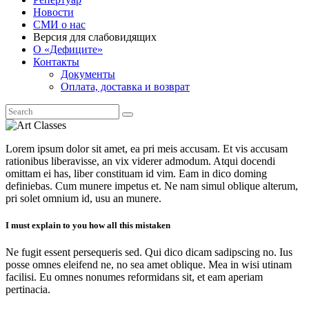
Новости
СМИ о нас
Версия для слабовидящих
О «Дефиците»
Контакты
Документы
Оплата, доставка и возврат
Lorem ipsum dolor sit amet, ea pri meis accusam. Et vis accusam
rationibus liberavisse, an vix viderer admodum. Atqui docendi
omittam ei has, liber constituam id vim. Eam in dico doming
definiebas. Cum munere impetus et. Ne nam simul oblique alterum,
pri solet omnium id, usu an munere.
I must explain to you how all this mistaken
Ne fugit essent persequeris sed. Qui dico dicam sadipscing no. Ius
posse omnes eleifend ne, no sea amet oblique. Mea in wisi utinam
facilisi. Eu omnes nonumes reformidans sit, et eam aperiam
pertinacia.