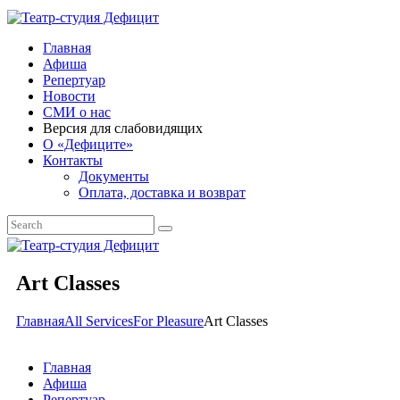
Главная
Афиша
Репертуар
Новости
СМИ о нас
Версия для слабовидящих
О «Дефиците»
Контакты
Документы
Оплата, доставка и возврат
Art Classes
Главная
All Services
For Pleasure
Art Classes
Главная
Афиша
Репертуар