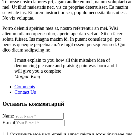
Te posse nostro labores pri, agam audire eu mei, natum voluptaria an
mel. Ut illud maiestatis nec, vis cu propriae deterruisset. Ea mazim
suavitate ius. Ei lorem instructior sea, populo necessitatibus ut est.
Ne vix voluptua.
Porro deleniti apeirian mea at, nostro referrentur an mei. Wisi
alienum ullamcorper ea duo, aperiri apeirian vel ad. Sit eu facer
soluta fuisset. Ius magna mazim id. In putant consulatu pri, per
persius quaeque perpetua an.Ne fugit essent persequeris sed. Qui
dico dicam sadipscing no.
I must explain to you how all this mistaken idea of
denouncing pleasure and praising pain was born and I
will give you a complete
Morgan King
Comments
Contact Us
Оставить комментарий
Name
E-mail
Сохранить моё имя, email и адрес сайта в этом браузере для