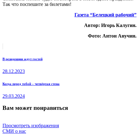
Так что поспешите за билетами!
Газета “Белецкий рабочий”
Автор: Игорь Калугин.
Фото: Антон Анучин.
Навигация
пред.
пост
по
В резиденции ждут гостей
записям
28.12.2023
след.
Когда перед тобой – четвёртая стена
пост
29.03.2024
Вам может понравиться
Просмотреть изображения
СМИ о нас