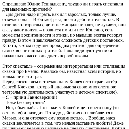
Спрашиваю Юлию Геннадьевну, трудно ли играть спектакли
для маленьких зрителей?
– Для детей надо играть, как для взрослых, только лучше, –
отвечает она. – Избитая фраза, но это действительно так. В
отличие от взрослых, дети не миндальничают, не лукавят, они
сразу дают понять – нравится им или нет. Конечно, есть
моменты воспитанности и этики, но малыши всегда говорят
правду. В этом и заключается сложность детских постановок.
Кстати, в этом году мы проводим рейтинг для определения
самых воспитанных зрителей. Пока лидируют ученики
начальных классов двадцать первой школы.
Этот спектакль – современная интерпретация или стилизация
сказки про Емелю. Казалось бы, известная всем история, но
только не в этот раз.
Перед спектаклем встречаю папу Кощея (его играет актёр
Сергей Клочков, который впервые за свою многолетнюю
театральную деятельность участвует в детском спектакле).
– Я – принц Ганноверский!
– Тоже бессмертный?
– Нет, обычный… По сюжету Кощей ищет своего папу (то
есть меня) и находит. По ходу действия он влюбляется в
Марью, и она отвечает ему взаимностью… Вообще, идея
сказки заключается в том, что нельзя заставить любить! Даже
по щучьему велению человека не сделать счастливым. Любви