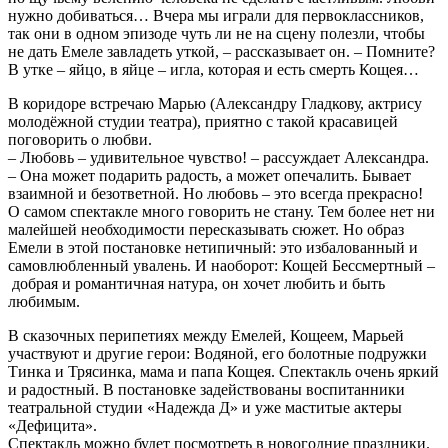
нужно добиваться… Вчера мы играли для первоклассников,
так они в одном эпизоде чуть ли не на сцену полезли, чтобы
не дать Емеле завладеть уткой, – рассказывает он. – Помните?
В утке – яйцо, в яйце – игла, которая и есть смерть Кощея…
В коридоре встречаю Марью (Александру Гладкову, актрису
молодёжной студии театра), приятно с такой красавицей
поговорить о любви.
– Любовь – удивительное чувство! – рассуждает Александра.
– Она может подарить радость, а может опечалить. Бывает
взаимной и безответной. Но любовь – это всегда прекрасно!
О самом спектакле много говорить не стану. Тем более нет ни
малейшей необходимости пересказывать сюжет. Но образ
Емели в этой постановке нетипичный: это избалованный и
самовлюбленный увалень. И наоборот: Кощей Бессмертный –
добрая и романтичная натура, он хочет любить и быть
любимым.
В сказочных перипетиях между Емелей, Кощеем, Марьей
участвуют и другие герои: Водяной, его болотные подружки
Тинка и Трясинка, мама и папа Кощея. Спектакль очень яркий
и радостный. В постановке задействованы воспитанники
театральной студии «Надежда Д» и уже маститые актеры
«Дефицита».
Спектакль можно будет посмотреть в новогодние праздники.