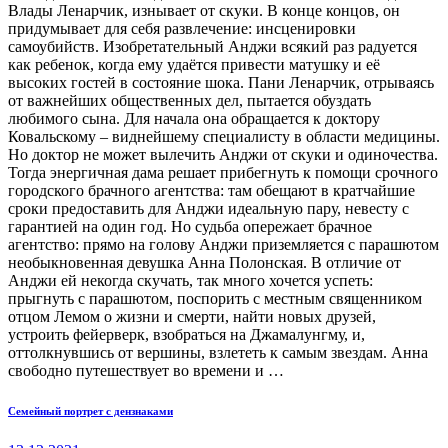
Влады Ленарчик, изнывает от скуки. В конце концов, он
придумывает для себя развлечение: инсценировки
самоубийств. Изобретательный Анджи всякий раз радуется
как ребенок, когда ему удаётся привести матушку и её
высоких гостей в состояние шока. Пани Ленарчик, отрываясь
от важнейших общественных дел, пытается обуздать
любимого сына. Для начала она обращается к доктору
Ковальскому – виднейшему специалисту в области медицины.
Но доктор не может вылечить Анджи от скуки и одиночества.
Тогда энергичная дама решает прибегнуть к помощи срочного
городского брачного агентства: там обещают в кратчайшие
сроки предоставить для Анджи идеальную пару, невесту с
гарантией на один год. Но судьба опережает брачное
агентство: прямо на голову Анджи приземляется с парашютом
необыкновенная девушка Анна Полонская. В отличие от
Анджи ей некогда скучать, так много хочется успеть:
прыгнуть с парашютом, поспорить с местным священником
отцом Лемом о жизни и смерти, найти новых друзей,
устроить фейерверк, взобраться на Джамалунгму, и,
оттолкнувшись от вершины, взлететь к самым звездам. Анна
свободно путешествует во времени и …
Навигация
пред.
Семейный портрет с дензнаками
пост
по