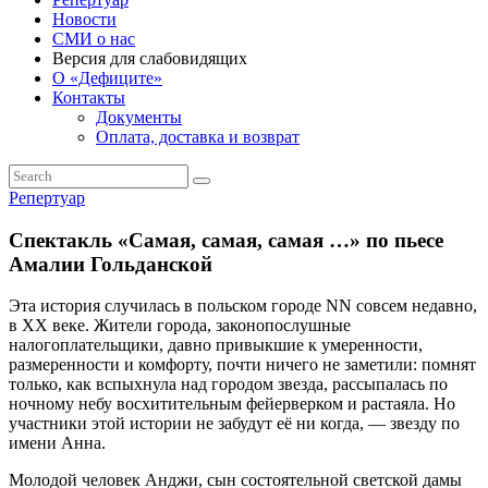
Новости
СМИ о нас
Версия для слабовидящих
О «Дефиците»
Контакты
Документы
Оплата, доставка и возврат
Репертуар
Спектакль «Самая, самая, самая …» по пьесе
Амалии Гольданской
Эта история случилась в польском городе NN совсем недавно,
в ХХ веке. Жители города, законопослушные
налогоплательщики, давно привыкшие к умеренности,
размеренности и комфорту, почти ничего не заметили: помнят
только, как вспыхнула над городом звезда, рассыпалась по
ночному небу восхитительным фейерверком и растаяла. Но
участники этой истории не забудут её ни когда, — звезду по
имени Анна.
Молодой человек Анджи, сын состоятельной светской дамы