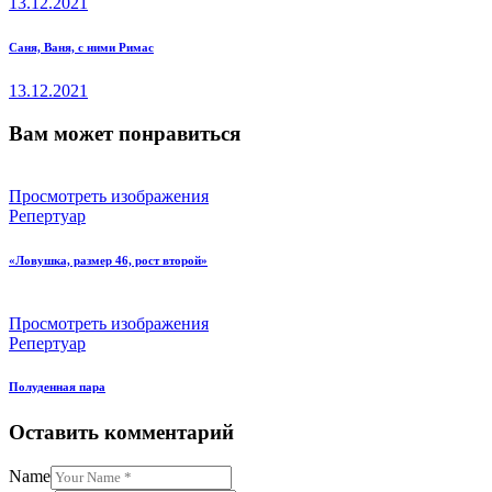
13.12.2021
записям
след.
Саня, Ваня, с ними Римас
пост
13.12.2021
Вам может понравиться
Просмотреть изображения
Репертуар
«Ловушка, размер 46, рост второй»
Просмотреть изображения
Репертуар
Полуденная пара
Оставить комментарий
Name