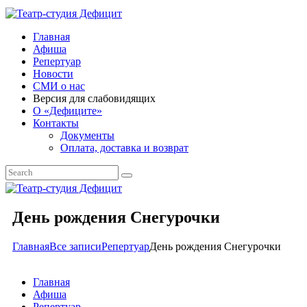
Главная
Афиша
Репертуар
Новости
СМИ о нас
Версия для слабовидящих
О «Дефиците»
Контакты
Документы
Оплата, доставка и возврат
День рождения Снегурочки
Главная
Все записи
Репертуар
День рождения Снегурочки
Главная
Афиша
Репертуар