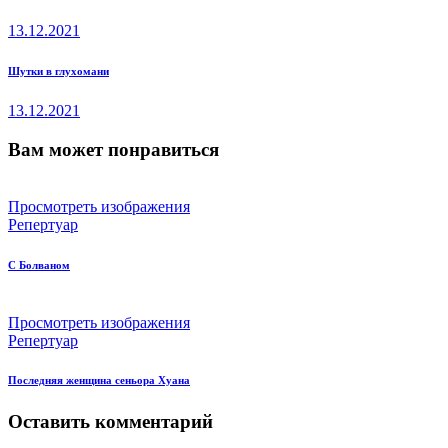
пост
по
13.12.2021
записям
след.
Шутки в глухомани
пост
13.12.2021
Вам может понравиться
Просмотреть изображения
Репертуар
С Болваном
Просмотреть изображения
Репертуар
Последняя женщина сеньора Хуана
Оставить комментарий